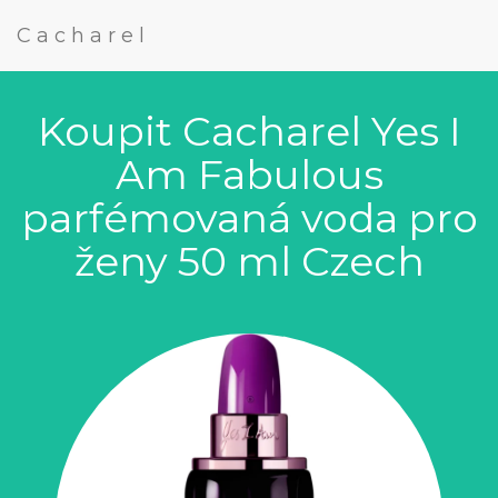
Cacharel
Koupit Cacharel Yes I
Am Fabulous
parfémovaná voda pro
ženy 50 ml Czech