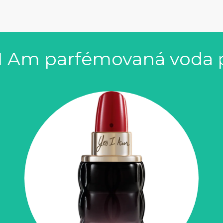
 I Am parfémovaná voda 