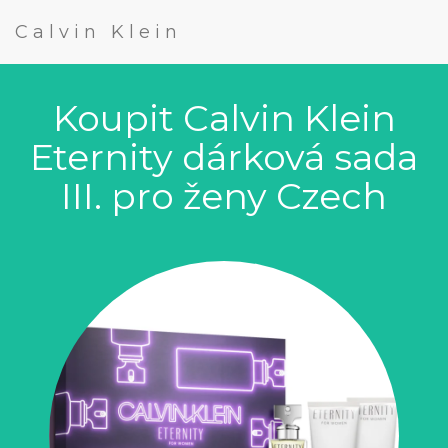
Calvin Klein
Koupit Calvin Klein
Eternity dárková sada
III. pro ženy Czech