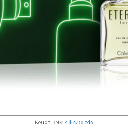
Koupit LINK:
Klikněte zde