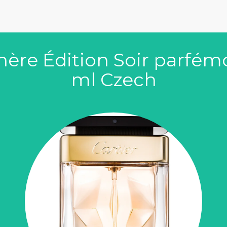
hère Édition Soir parfé
ml Czech