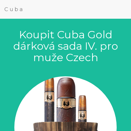
Cuba
Koupit Cuba Gold
dárková sada IV. pro
muže Czech