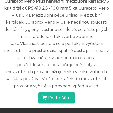
Curaprox Perio Plus náhradní mezizubní kartáčky 5
ks + držák CPS 410 2,5 - 10,0 mm 5 ks
. Curaprox Perio
Plus, 5 ks, Mezizubní péče unisex, Mezizubní
kartáček Curaprox Perio Plus je nedílnou součástí
dentální hygieny. Dostane se i do těžce přístupných
míst a předchází tak tvorbě zubního
kazu.Vlastnosti:postará se o perfektní vyčištění
mezizubního prostoručistí špatně dostupná místa v
ústechzaručuje snadnou manipulaci a
použitídokonale odstraňuje nečistoty z
mezizubních prostorsnižuje riziko vzniku zubních
kazůJak používat:Vložte kartáček do mezizubních
prostor a vyčistěte pohybem vpřed a vzad.
Do košíku