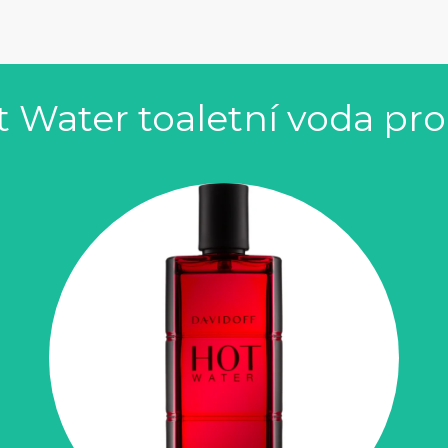
t Water toaletní voda pr