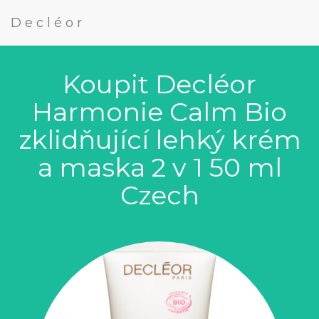
Decléor
Koupit Decléor
Harmonie Calm Bio
zklidňující lehký krém
a maska 2 v 1 50 ml
Czech