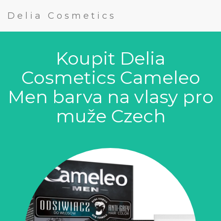
Delia Cosmetics
Koupit Delia
Cosmetics Cameleo
Men barva na vlasy pro
muže Czech