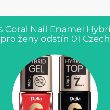
s Coral Nail Enamel Hybr
pro ženy odstín 01 Czech