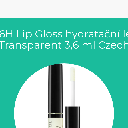
H Lip Gloss hydratační le
Transparent 3,6 ml Czec