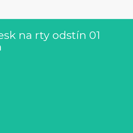
sk na rty odstín 01
h