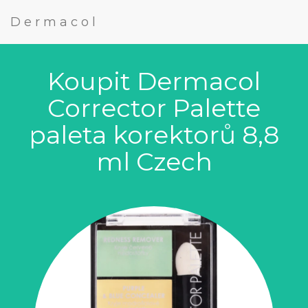
Dermacol
Koupit Dermacol
Corrector Palette
paleta korektorů 8,8
ml Czech