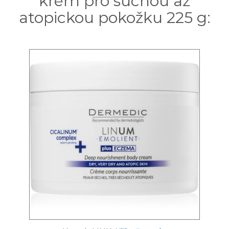
krém pro suchou až
atopickou pokožku 225 g: