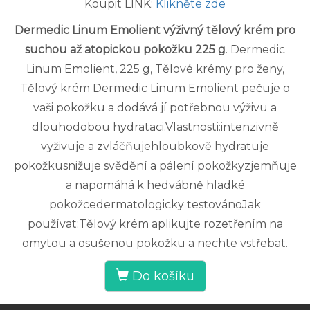
Koupit LINK:
Klikněte zde
Dermedic Linum Emolient výživný tělový krém pro
suchou až atopickou pokožku 225 g
. Dermedic
Linum Emolient, 225 g, Tělové krémy pro ženy,
Tělový krém Dermedic Linum Emolient pečuje o
vaši pokožku a dodává jí potřebnou výživu a
dlouhodobou hydrataci.Vlastnosti:intenzivně
vyživuje a zvláčňujehloubkově hydratuje
pokožkusnižuje svědění a pálení pokožkyzjemňuje
a napomáhá k hedvábně hladké
pokožcedermatologicky testovánoJak
používat:Tělový krém aplikujte rozetřením na
omytou a osušenou pokožku a nechte vstřebat.
Do košíku