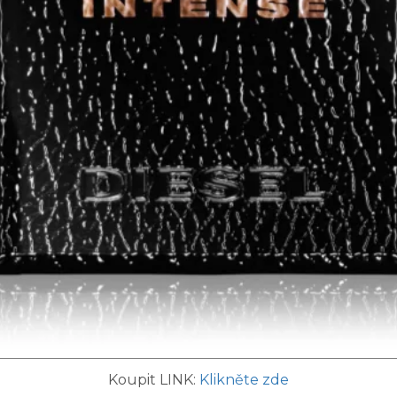
Koupit LINK:
Klikněte zde