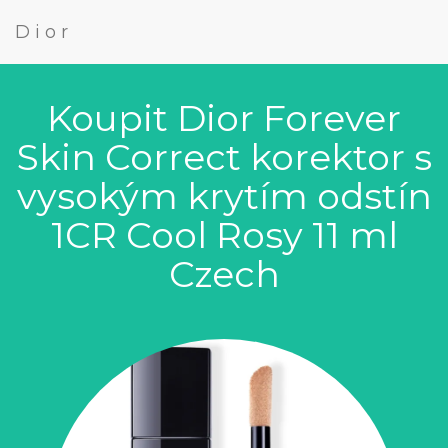
Dior
Koupit Dior Forever
Skin Correct korektor s
vysokým krytím odstín
1CR Cool Rosy 11 ml
Czech