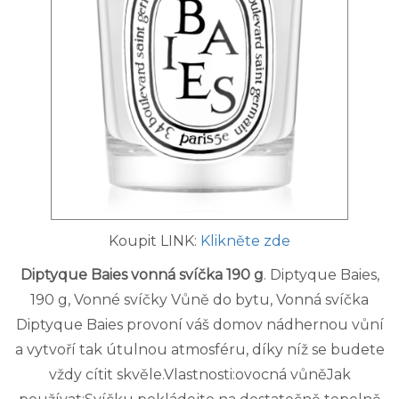
Koupit LINK:
Klikněte zde
Diptyque Baies vonná svíčka 190 g
. Diptyque Baies,
190 g, Vonné svíčky Vůně do bytu, Vonná svíčka
Diptyque Baies provoní váš domov nádhernou vůní
a vytvoří tak útulnou atmosféru, díky níž se budete
vždy cítit skvěle.Vlastnosti:ovocná vůněJak