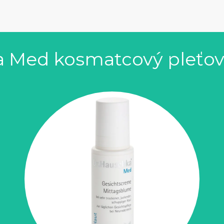
a Med kosmatcový pleťo