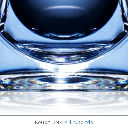
Koupit LINK:
Klikněte zde