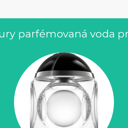
tury parfémovaná voda p