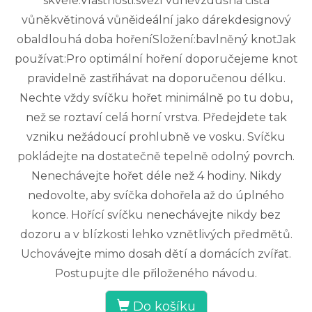
skvěle.Vlastnosti:svěží vůněvzdušná čistá
vůněkvětinová vůněideální jako dárekdesignový
obaldlouhá doba hořeníSložení:bavlněný knotJak
používat:Pro optimální hoření doporučejeme knot
pravidelně zastřihávat na doporučenou délku.
Nechte vždy svíčku hořet minimálně po tu dobu,
než se roztaví celá horní vrstva. Předejdete tak
vzniku nežádoucí prohlubně ve vosku. Svíčku
pokládejte na dostatečně tepelně odolný povrch.
Nenechávejte hořet déle než 4 hodiny. Nikdy
nedovolte, aby svíčka dohořela až do úplného
konce. Hořící svíčku nenechávejte nikdy bez
dozoru a v blízkosti lehko vznětlivých předmětů.
Uchovávejte mimo dosah dětí a domácích zvířat.
Postupujte dle přiloženého návodu.
Do košíku