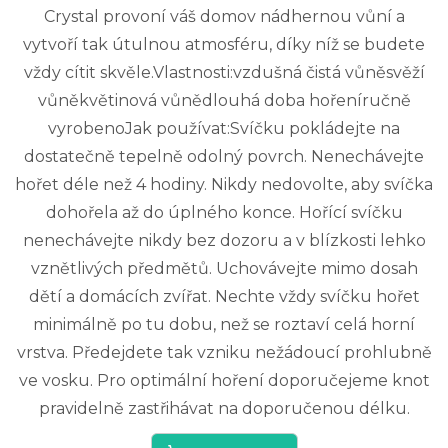
Crystal provoní váš domov nádhernou vůní a
vytvoří tak útulnou atmosféru, díky níž se budete
vždy cítit skvěle.Vlastnosti:vzdušná čistá vůněsvěží
vůněkvětinová vůnědlouhá doba hořeníručně
vyrobenoJak používat:Svíčku pokládejte na
dostatečně tepelně odolný povrch. Nenechávejte
hořet déle než 4 hodiny. Nikdy nedovolte, aby svíčka
dohořela až do úplného konce. Hořící svíčku
nenechávejte nikdy bez dozoru a v blízkosti lehko
vznětlivých předmětů. Uchovávejte mimo dosah
dětí a domácích zvířat. Nechte vždy svíčku hořet
minimálně po tu dobu, než se roztaví celá horní
vrstva. Předejdete tak vzniku nežádoucí prohlubně
ve vosku. Pro optimální hoření doporučejeme knot
pravidelně zastřihávat na doporučenou délku.