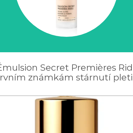
Émulsion Secret Premières Ri
prvním známkám stárnutí pleti