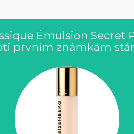
ssique Émulsion Secret 
oti prvním známkám stárn