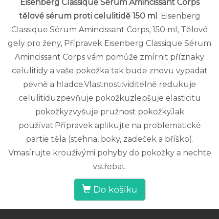
Eisenberg Classique Sérum Amincissant Corps
tělové sérum proti celulitidě 150 ml
. Eisenberg
Classique Sérum Amincissant Corps, 150 ml, Tělové
gely pro ženy, Přípravek Eisenberg Classique Sérum
Amincissant Corps vám pomůže zmírnit příznaky
celulitidy a vaše pokožka tak bude znovu vypadat
pevně a hladce.Vlastnosti:viditelně redukuje
celulitiduzpevňuje pokožkuzlepšuje elasticitu
pokožkyzvyšuje pružnost pokožkyJak
používat:Přípravek aplikujte na problematické
partie těla (stehna, boky, zadeček a bříško).
Vmasírujte krouživými pohyby do pokožky a nechte
vstřebat.
Do košíku