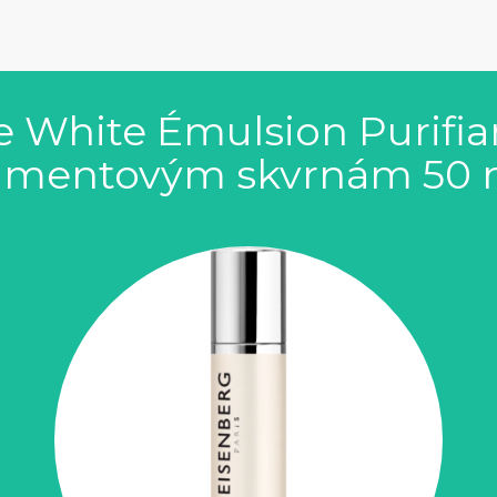
e White Émulsion Purifia
igmentovým skvrnám 50 