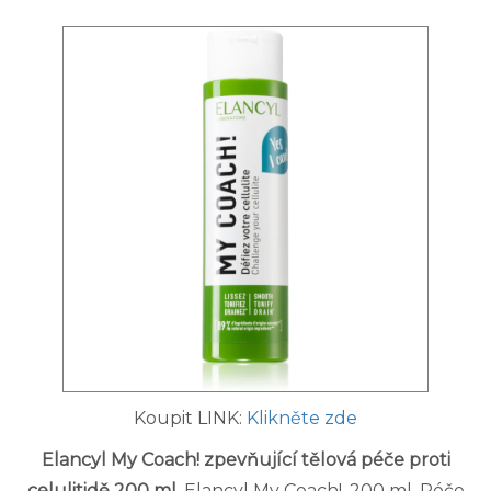
Koupit LINK:
Klikněte zde
Elancyl My Coach! zpevňující tělová péče proti
celulitidě 200 ml
. Elancyl My Coach!, 200 ml, Péče