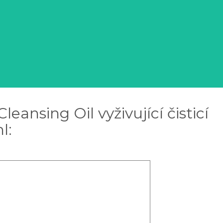
nsing Oil vyživující čisticí
l: