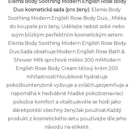
Elemis Body Soothing Modern English Rose Body
Duo kosmetická sada (pro ženy)
. Elemis Body
Soothing Modern English Rose Body Duo, , Mléka
do koupele pro ženy, Udělejte radost sobě nebo
svým blízkým perfektním kosmetickým setem
Elemis Body Soothing Modern English Rose Body
Duo.Sada obsahuje:Modern English Rose Bath &
Shower Milk sprchové mléko 300 mlModern
English Rose Body Cream tělový krém 200
mlVlastnosti:hloubkově hydratuje
pokožkuintenzivně vyživuje a zvláčňujezjemňuje a
napomáhá k hedvábně hladké pokožcenavrací
pokožce komfort a vitalituskvěle se hodí jako
dárekpotěší všechny ženyJak používat:Každý
produkt z kosmetického setu používejte dle jeho
návodu na etiketě.