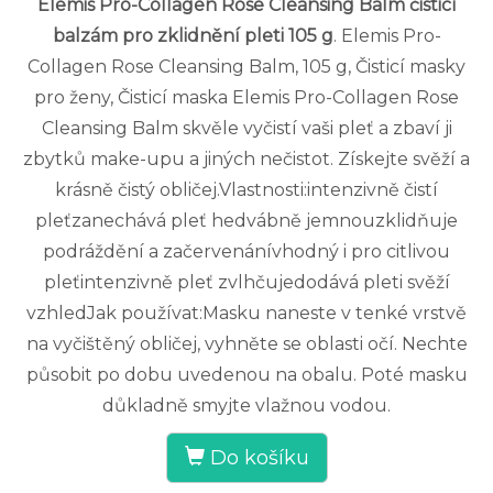
Elemis Pro-Collagen Rose Cleansing Balm čisticí
balzám pro zklidnění pleti 105 g
. Elemis Pro-
Collagen Rose Cleansing Balm, 105 g, Čisticí masky
pro ženy, Čisticí maska Elemis Pro-Collagen Rose
Cleansing Balm skvěle vyčistí vaši pleť a zbaví ji
zbytků make-upu a jiných nečistot. Získejte svěží a
krásně čistý obličej.Vlastnosti:intenzivně čistí
pleťzanechává pleť hedvábně jemnouzklidňuje
podráždění a začervenánívhodný i pro citlivou
pleťintenzivně pleť zvlhčujedodává pleti svěží
vzhledJak používat:Masku naneste v tenké vrstvě
na vyčištěný obličej, vyhněte se oblasti očí. Nechte
působit po dobu uvedenou na obalu. Poté masku
důkladně smyjte vlažnou vodou.
Do košíku