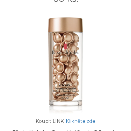
Koupit LINK:
Klikněte zde