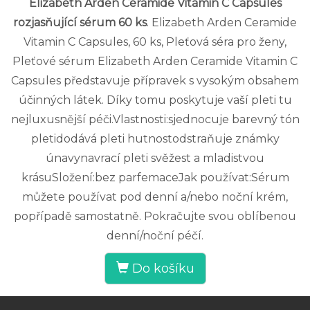
Elizabeth Arden Ceramide Vitamin C Capsules
rozjasňující sérum 60 ks
. Elizabeth Arden Ceramide
Vitamin C Capsules, 60 ks, Pleťová séra pro ženy,
Pleťové sérum Elizabeth Arden Ceramide Vitamin C
Capsules představuje přípravek s vysokým obsahem
účinných látek. Díky tomu poskytuje vaší pleti tu
nejluxusnější péči.Vlastnosti:sjednocuje barevný tón
pletidodává pleti hutnostodstraňuje známky
únavynavrací pleti svěžest a mladistvou
krásuSložení:bez parfemaceJak používat:Sérum
můžete používat pod denní a/nebo noční krém,
popřípadě samostatně. Pokračujte svou oblíbenou
denní/noční péčí.
Do košíku