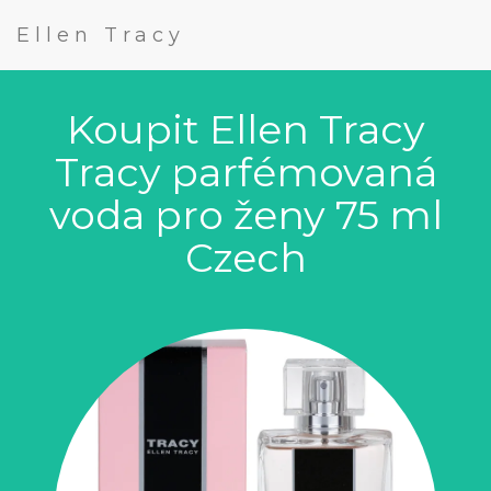
Ellen Tracy
Koupit Ellen Tracy
Tracy parfémovaná
voda pro ženy 75 ml
Czech