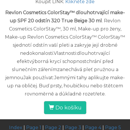
Koupit LINK:
Klikněte zde
Revlon Cosmetics ColorStay™ dlouhotrvající make-
up SPF 20 odstín 320 True Beige 30 ml
. Revlon
Cosmetics ColorStay™, 30 ml, Make-up pro ženy,
Make-up Revlon Cosmetics ColorStay™ ColorStay™
sjednotí odstín vaší pleti a zakryje její drobné
nedokonalosti.Vlastnosti:dlouhotrvající
efektvýborná krycí schopnostchrání před
slunečním zářenímzanechává pleť pružnou a
jemnouJak používat:Jemnými tahy aplikujte make-
up na obličej. Buď prsty, houbičkou nebo štětcem
rovnoměrně a důkladně rozetřete.
Do košíku
Index
|
Page 1
|
Page 2
|
Page 3
|
Page 4
|
Page 5