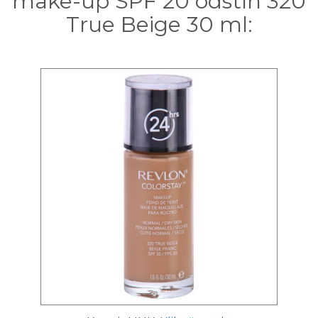
make-up SPF 20 odstín 320
True Beige 30 ml: