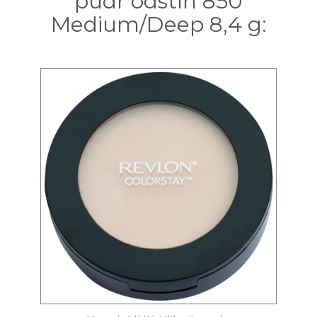
pudr odstín 850
Medium/Deep 8,4 g: