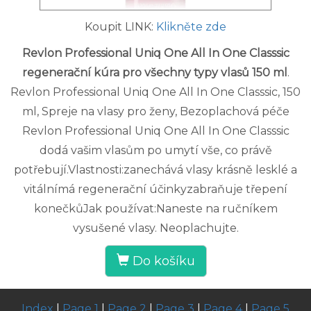
Koupit LINK:
Klikněte zde
Revlon Professional Uniq One All In One Classsic
regenerační kúra pro všechny typy vlasů 150 ml
.
Revlon Professional Uniq One All In One Classsic, 150
ml, Spreje na vlasy pro ženy, Bezoplachová péče
Revlon Professional Uniq One All In One Classsic
dodá vašim vlasům po umytí vše, co právě
potřebují.Vlastnosti:zanechává vlasy krásně lesklé a
vitálnímá regenerační účinkyzabraňuje třepení
konečkůJak používat:Naneste na ručníkem
vysušené vlasy. Neoplachujte.
Do košíku
Index
|
Page 1
|
Page 2
|
Page 3
|
Page 4
|
Page 5