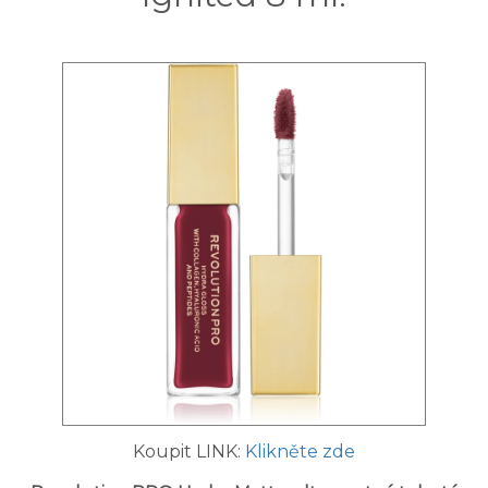
Koupit LINK:
Klikněte zde