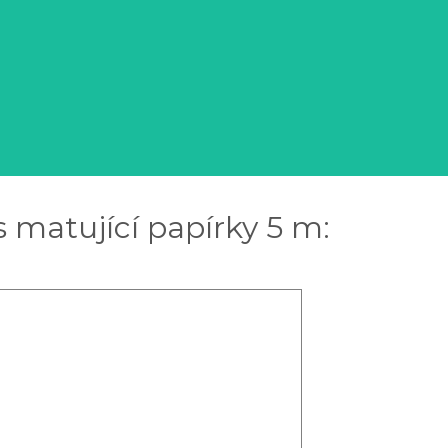
s matující papírky 5 m: