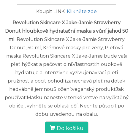
Koupit LINK:
Klikněte zde
Revolution Skincare X Jake-Jamie Strawberry
Donut hloubkově hydratační maska s vůní jahod 50
ml
. Revolution Skincare X Jake-Jamie Strawberry
Donut, 50 ml, Krémové masky pro ženy, Pleťová
maska Revolution Skincare X Jake-Jamie bude vaši
pleť hýčkat a pečovat o ni.Vlastnosti:hloubkově
hydratuje a intenzivně vyživujenavrací pleti
pružnost a pocit pohodlízanechává pleť na dotek
hedvábně jemnouSložení:veganský produktJak
používat:Masku naneste v tenké vrstvě na vyčištěný
obličej, vyhněte se oblasti očí. Nechte působit po
dobu uvedenou na obalu.
Do košíku