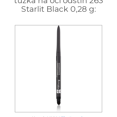
tužka na oči odstín 263
Starlit Black 0,28 g: