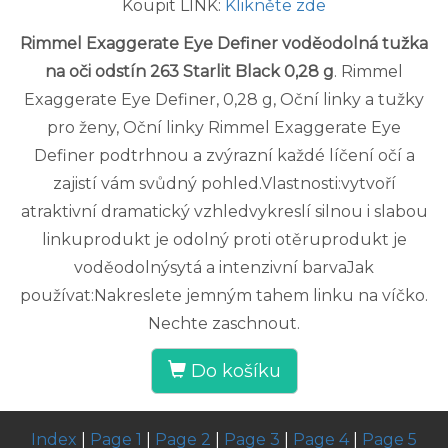
Koupit LINK:
Klikněte zde
Rimmel Exaggerate Eye Definer voděodolná tužka
na oči odstín 263 Starlit Black 0,28 g
. Rimmel
Exaggerate Eye Definer, 0,28 g, Oční linky a tužky
pro ženy, Oční linky Rimmel Exaggerate Eye
Definer podtrhnou a zvýrazní každé líčení očí a
zajistí vám svůdný pohled.Vlastnosti:vytvoří
atraktivní dramatický vzhledvykreslí silnou i slabou
linkuprodukt je odolný proti otěruprodukt je
voděodolnýsytá a intenzivní barvaJak
používat:Nakreslete jemným tahem linku na víčko.
Nechte zaschnout.
Do košíku
Index
|
Page 1
|
Page 2
|
Page 3
|
Page 4
|
Page 5