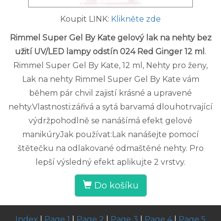
Koupit LINK:
Klikněte zde
Rimmel Super Gel By Kate gelový lak na nehty bez
užití UV/LED lampy odstín 024 Red Ginger 12 ml
.
Rimmel Super Gel By Kate, 12 ml, Nehty pro ženy,
Lak na nehty Rimmel Super Gel By Kate vám
během pár chvil zajistí krásné a upravené
nehty.Vlastnosti:zářivá a sytá barvamá dlouhotrvající
výdržpohodlně se nanášímá efekt gelové
manikúryJak používat:Lak nanášejte pomocí
štětečku na odlakované odmaštěné nehty. Pro
lepší výsledný efekt aplikujte 2 vrstvy.
Do košíku
Index
|
Page 1
|
Page 2
|
Page 3
|
Page 4
|
Page 5