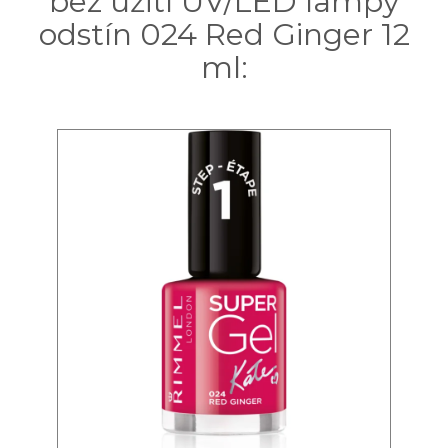
bez užití UV/LED lampy
odstín 024 Red Ginger 12
ml: