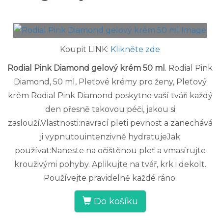
Koupit LINK:
Klikněte zde
Rodial Pink Diamond gelový krém 50 ml
. Rodial Pink
Diamond, 50 ml, Pleťové krémy pro ženy, Pleťový
krém Rodial Pink Diamond poskytne vaší tváři každý
den přesně takovou péči, jakou si
zaslouží.Vlastnosti:navrací pleti pevnost a zanechává
ji vypnutouintenzivně hydratujeJak
používat:Naneste na očištěnou pleť a vmasírujte
krouživými pohyby. Aplikujte na tvář, krk i dekolt.
Používejte pravidelně každé ráno.
Do košíku