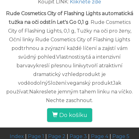
Koupit LINK:
Klikněte zde
Rude Cosmetics City of Flashing Lights automatická
tužka na oči odstín Let's Go 0,1 g
. Rude Cosmetics
City of Flashing Lights, 0,1 g, Tužky na oči pro ženy,
Oční linky Rude Cosmetics City of Flashing Lights
podtrhnou a zvýrazní každé líčení a zajistí vám
svůdný pohled.Vlastnosti:sytá a intenzivní
barvavykreslí přesnou liniivytvoří atraktivní
dramatický vzhledprodukt je
voděodolnýSložení:veganský produktJak
používat:Nakreslete jemným tahem linku na víčko.
Nechte zaschnout.
Do košíku
Index
|
Page 1
|
Page 2
|
Page 3
|
Page 4
|
Page 5