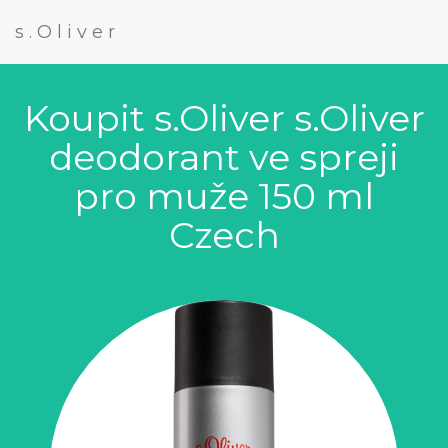
s.Oliver
Koupit s.Oliver s.Oliver
deodorant ve spreji
pro muže 150 ml
Czech