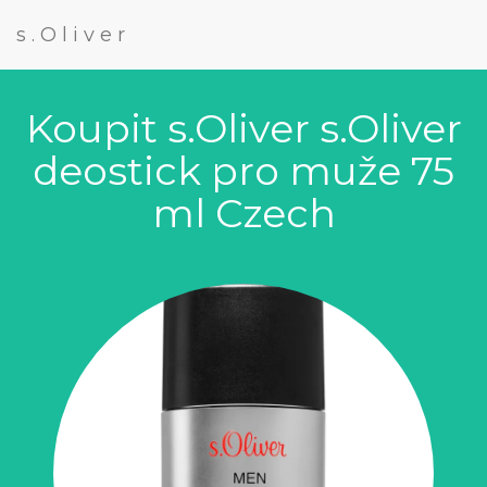
s.Oliver
Koupit s.Oliver s.Oliver
deostick pro muže 75
ml Czech