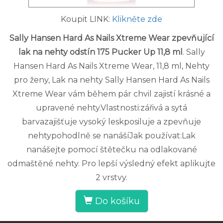
Koupit LINK:
Klikněte zde
Sally Hansen Hard As Nails Xtreme Wear zpevňující
lak na nehty odstín 175 Pucker Up 11,8 ml
. Sally
Hansen Hard As Nails Xtreme Wear, 11,8 ml, Nehty
pro ženy, Lak na nehty Sally Hansen Hard As Nails
Xtreme Wear vám během pár chvil zajistí krásné a
upravené nehty.Vlastnosti:zářivá a sytá
barvazajišťuje vysoký leskposiluje a zpevňuje
nehtypohodlně se nanášíJak používat:Lak
nanášejte pomocí štětečku na odlakované
odmaštěné nehty. Pro lepší výsledný efekt aplikujte
2 vrstvy.
Do košíku