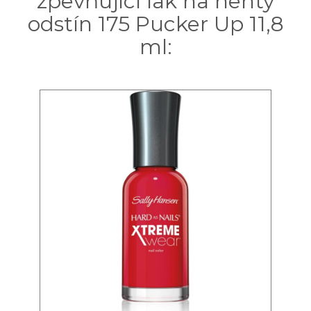
zpevňující lak na nehty
odstín 175 Pucker Up 11,8
ml: