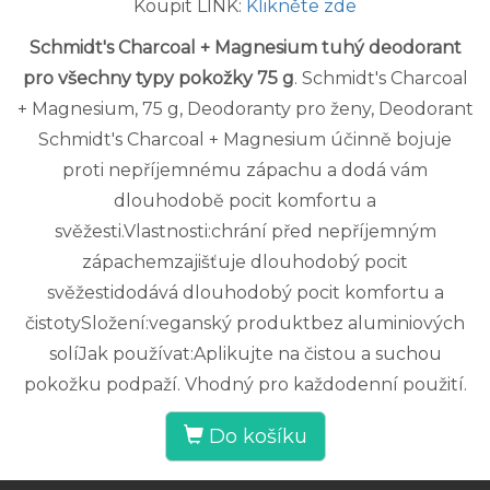
Koupit LINK:
Klikněte zde
Schmidt's Charcoal + Magnesium tuhý deodorant
pro všechny typy pokožky 75 g
. Schmidt's Charcoal
+ Magnesium, 75 g, Deodoranty pro ženy, Deodorant
Schmidt's Charcoal + Magnesium účinně bojuje
proti nepříjemnému zápachu a dodá vám
dlouhodobě pocit komfortu a
svěžesti.Vlastnosti:chrání před nepříjemným
zápachemzajišťuje dlouhodobý pocit
svěžestidodává dlouhodobý pocit komfortu a
čistotySložení:veganský produktbez aluminiových
solíJak používat:Aplikujte na čistou a suchou
pokožku podpaží. Vhodný pro každodenní použití.
Do košíku