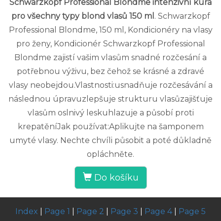
Schwarzkopf Professional Blondme intenzivní kúra
pro všechny typy blond vlasů 150 ml
. Schwarzkopf
Professional Blondme, 150 ml, Kondicionéry na vlasy
pro ženy, Kondicionér Schwarzkopf Professional
Blondme zajistí vašim vlasům snadné rozčesání a
potřebnou výživu, bez čehož se krásné a zdravé
vlasy neobejdou.Vlastnosti:usnadňuje rozčesávání a
následnou úpravuzlepšuje strukturu vlasůzajišťuje
vlasům oslnivý leskuhlazuje a působí proti
krepatěníJak používat:Aplikujte na šamponem
umyté vlasy. Nechte chvíli působit a poté důkladně
opláchněte.
Do košíku
Index
|
Page 1
|
Page 2
|
Page 3
|
Page 4
|
Page 5