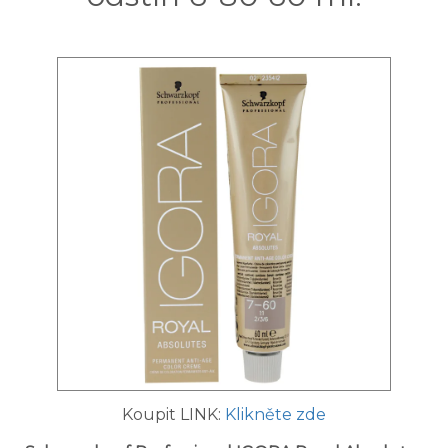
Koupit LINK:
Klikněte zde