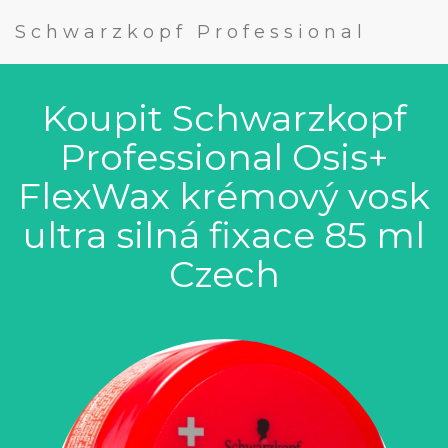
Schwarzkopf Professional
Koupit Schwarzkopf
Professional Osis+
FlexWax krémový vosk
ultra silná fixace 85 ml
Czech