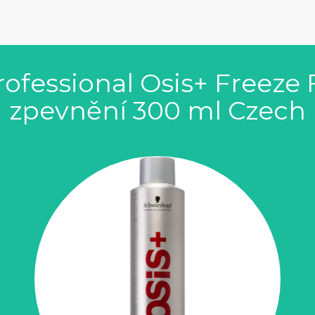
l
fessional Osis+ Freeze Fi
zpevnění 300 ml Czech