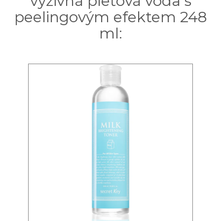
výživná pleťová voda s
peelingovým efektem 248
ml: