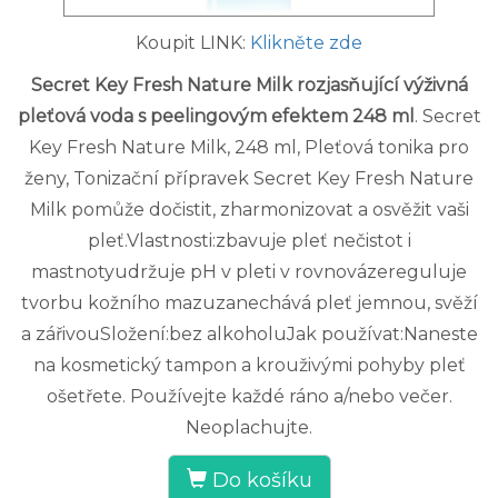
Koupit LINK:
Klikněte zde
Secret Key Fresh Nature Milk rozjasňující výživná
pleťová voda s peelingovým efektem 248 ml
. Secret
Key Fresh Nature Milk, 248 ml, Pleťová tonika pro
ženy, Tonizační přípravek Secret Key Fresh Nature
Milk pomůže dočistit, zharmonizovat a osvěžit vaši
pleť.Vlastnosti:zbavuje pleť nečistot i
mastnotyudržuje pH v pleti v rovnovázereguluje
tvorbu kožního mazuzanechává pleť jemnou, svěží
a zářivouSložení:bez alkoholuJak používat:Naneste
na kosmetický tampon a krouživými pohyby pleť
ošetřete. Používejte každé ráno a/nebo večer.
Neoplachujte.
Do košíku